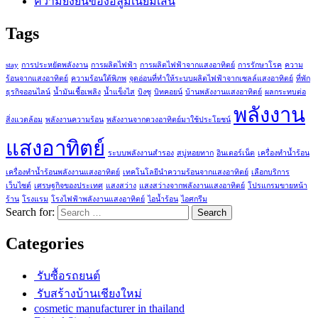
ความยั่งยืนของอลูมิเนียมเส้น
Tags
stay
การประหยัดพลังงาน
การผลิตไฟฟ้า
การผลิตไฟฟ้าจากแสงอาทิตย์
การรักษาโรค
ความ
ร้อนจากแสงอาทิตย์
ความร้อนใต้พิภพ
จุดอ่อนที่ทำให้ระบบผลิตไฟฟ้าจากเซลล์แสงอาทิตย์
ที่พัก
ธุรกิจออนไลน์
น้ำมันเชื้อเพลิง
น้ำแข็งไส
บิงซู
บิทคอยน์
บ้านพลังงานแสงอาทิตย์
ผลกระทบต่อ
พลังงาน
สิ่งแวดล้อม
พลังงานความร้อน
พลังงานจากดวงอาทิตย์มาใช้ประโยชน์
แสงอาทิตย์
ระบบพลังงานสำรอง
สบู่หอยทาก
อินเตอร์เน็ต
เครื่องทำน้ำร้อน
เครื่องทำน้ำร้อนพลังงานแสงอาทิตย์
เทคโนโลยีนำความร้อนจากแสงอาทิตย์
เลือกบริการ
เว็บไซต์
เศรษฐกิจของประเทศ
แสงสว่าง
แสงสว่างจากพลังงานแสงอาทิตย์
โปรแกรมขายหน้า
ร้าน
โรงแรม
โรงไฟฟ้าพลังงานแสงอาทิตย์
ไอน้ำร้อน
ไอศกรีม
Search for:
Categories
รับซื้อรถยนต์
รับสร้างบ้านเชียงใหม่
cosmetic manufacturer in thailand