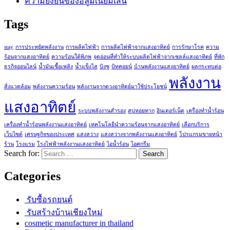
ความยั่งยืนของอลูมิเนียมเส้น
Tags
stay
การประหยัดพลังงาน
การผลิตไฟฟ้า
การผลิตไฟฟ้าจากแสงอาทิตย์
การรักษาโรค
ความ
ร้อนจากแสงอาทิตย์
ความร้อนใต้พิภพ
จุดอ่อนที่ทำให้ระบบผลิตไฟฟ้าจากเซลล์แสงอาทิตย์
ที่พัก
ธุรกิจออนไลน์
น้ำมันเชื้อเพลิง
น้ำแข็งไส
บิงซู
บิทคอยน์
บ้านพลังงานแสงอาทิตย์
ผลกระทบต่อ
พลังงาน
สิ่งแวดล้อม
พลังงานความร้อน
พลังงานจากดวงอาทิตย์มาใช้ประโยชน์
แสงอาทิตย์
ระบบพลังงานสำรอง
สบู่หอยทาก
อินเตอร์เน็ต
เครื่องทำน้ำร้อน
เครื่องทำน้ำร้อนพลังงานแสงอาทิตย์
เทคโนโลยีนำความร้อนจากแสงอาทิตย์
เลือกบริการ
เว็บไซต์
เศรษฐกิจของประเทศ
แสงสว่าง
แสงสว่างจากพลังงานแสงอาทิตย์
โปรแกรมขายหน้า
ร้าน
โรงแรม
โรงไฟฟ้าพลังงานแสงอาทิตย์
ไอน้ำร้อน
ไอศกรีม
Search for:
Categories
รับซื้อรถยนต์
รับสร้างบ้านเชียงใหม่
cosmetic manufacturer in thailand