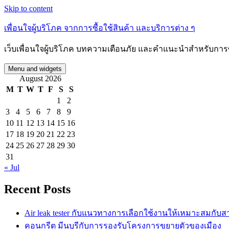
Skip to content
เพื่อนใจผู้บริโภค จากการซื้อใช้สินค้า และบริการต่าง ๆ
เว็บเพื่อนใจผู้บริโภค บทความเตือนภัย และคำแนะนำสำหรับการซื
Menu and widgets
August 2026
M
T
W
T
F
S
S
1
2
3
4
5
6
7
8
9
10
11
12
13
14
15
16
17
18
19
20
21
22
23
24
25
26
27
28
29
30
31
« Jul
Recent Posts
Air leak tester กับแนวทางการเลือกใช้งานให้เหมาะสมกับ
คอนกรีต มีนบุรีกับการรองรับโครงการขยายตัวของเมือง