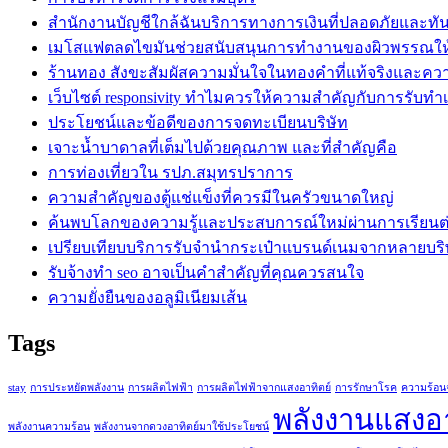
สำนักงานบัญชีใกล้ฉันบริการทางการเงินที่ปลอดภัยและทั
เมโสแฟตลดไขมันช่วยสนับสนุนการทำงานของผิวพรรณใ
ร้านทอง สังขะสัมผัสความมั่นใจในทองคำที่แท้จริงและคว
เว็บไซต์ responsivity ทำไมควรให้ความสำคัญกับการรับทำเว็
ประโยชน์และข้อดีของการจดทะเบียนบริษัท
เจาะน้ำบาดาลที่เต็มไปด้วยคุณภาพ และที่สำคัญคือ
การท่องเที่ยวใน รปภ.สมุทรปราการ
ความสำคัญของตู้แช่แข็งที่ควรมีในครัวขนาดใหญ่
ค้นพบโลกของความรู้และประสบการณ์ใหม่ผ่านการเรียนต่ออ
เปรียบเทียบบริการรับจำนำกระเป๋าแบรนด์เนมจากหลายบริ
รับจ้างทำ seo อาจเป็นคำสำคัญที่คุณควรสนใจ
ความยั่งยืนของอลูมิเนียมเส้น
Tags
stay
การประหยัดพลังงาน
การผลิตไฟฟ้า
การผลิตไฟฟ้าจากแสงอาทิตย์
การรักษาโรค
ความร้อน
พลังงานแสงอา
พลังงานความร้อน
พลังงานจากดวงอาทิตย์มาใช้ประโยชน์