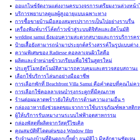
ออแกไนซ์จัดงานแต่งงานครบวงจรการเตรียมงานล่วงหน้าได
บริการพยาบาลดูแลผู้สูงอายุแบบเฉพาะทาง
การซื้อขายบ้านมือสองสมุทรปราการเป็นไปอย่างราบรื่น
เครื่องพิมพ์บาร์โค้ดก้าวเข้าสู่ระบบดิจิทัลและอัตโนมัติ
wedding samui ยังมอบความสะดวกสบายและการบริการค
ป้ายเสื้อยังสามารถนำมาประยุกต์สร้างสรรค์ในรูปแบบต่าง
ความพิเศษของ Radiesse คอลลาเจนผิวใสคือ
ผลิตและจำหน่ายข้าวเกรียบเพื่อใช้ในสูตรใหม่
ประตูรีโมทอัตโนมัติสามารถควบคุมและตรวจสอบสถานะ
เลือกใช้บริการไล่นกอย่างมืออาชีพ
การเลือกพักที่ Beachfront Villa Samui คือคำตอบที่คุณไม่
การเลือกใช้คอลลาเจนบำรุงกระดูกที่มีคุณภาพ
ร้านต่อผมลาดพร้าวยังให้บริการด้านความงามอื่น ๆ
กล่องอาหารยังช่วยลดขยะจากการใช้บรรจุภัณฑ์พลาสติก
ผู้ให้บริการรับเหมางานระบบไฟฟ้าอุตสาหกรรม
กล่องพัสดุที่ผลิตจากวัสดุรีไซเคิล
คุณสมบัติที่โดดเด่นของ Window film
รับจำนองบ้านที่ดินดอกเบี้ยต่ำ อนุมัติไว มีหลักฐานชัดเจน