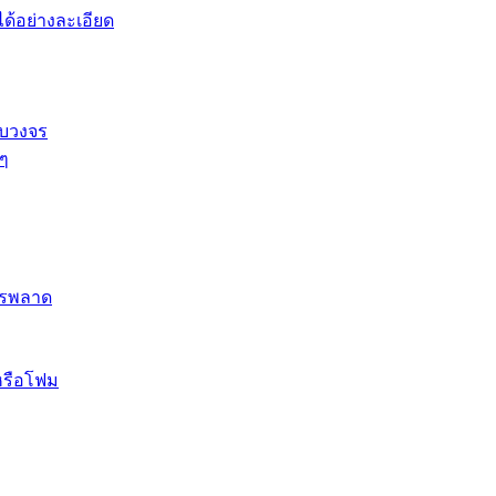
้อย่างละเอียด
รบวงจร
 ๆ
ควรพลาด
หรือโฟม