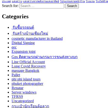
ประเทศ
แสงสว่าง
แสงสว่างจากพลังงานแสงอาทิตย์
โปรแกรมขายหน้าร้าน
โรงแรม
โรงไฟฟ้าพ
Search for:
Categories
รับซื้อรถยนต์
รับสร้างบ้านเชียงใหม่
cosmetic manufacturer in thailand
Digital Signing
eec
Expansion joint
Gps ติดตามรถผ่านกรมการขนส่งทางบก
Line Official Account
Long Covid Recovery
massage Bangkok
Pallet
phi phi island tours
phuket photographer
Renatar
Server windows
TFRS9
Uncategorized
กระเป๋านักเรียนล้อลาก