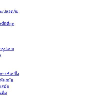
าและปลอดภัย
่ดีที่สุด
ุกรูปแบบ
ก
การช้อปปิ้ง
่ทันสมัย
ำสมัย
นทีม