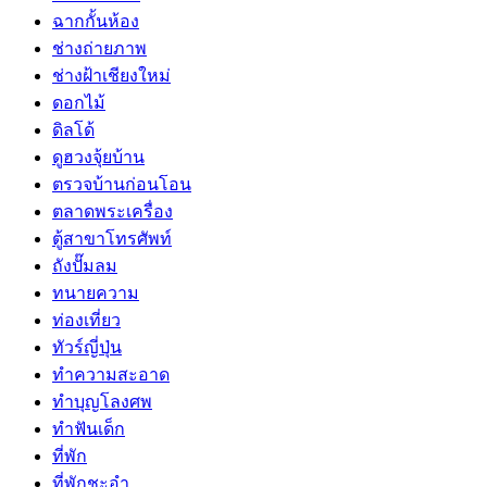
ฉากกั้นห้อง
ช่างถ่ายภาพ
ช่างฝ้าเชียงใหม่
ดอกไม้
ดิลโด้
ดูฮวงจุ้ยบ้าน
ตรวจบ้านก่อนโอน
ตลาดพระเครื่อง
ตู้สาขาโทรศัพท์
ถังปั๊มลม
ทนายความ
ท่องเที่ยว
ทัวร์ญี่ปุ่น
ทำความสะอาด
ทำบุญโลงศพ
ทำฟันเด็ก
ที่พัก
ที่พักชะอำ