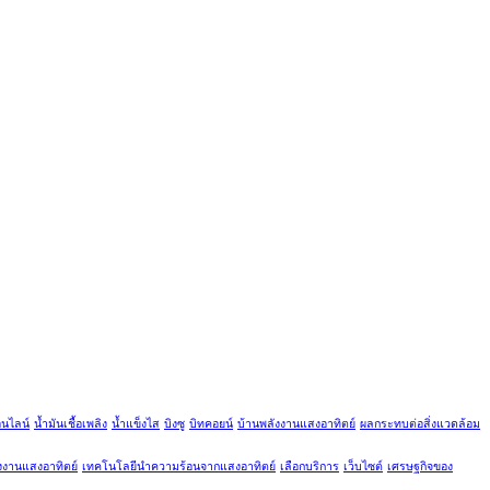
อนไลน์
น้ำมันเชื้อเพลิง
น้ำแข็งไส
บิงซู
บิทคอยน์
บ้านพลังงานแสงอาทิตย์
ผลกระทบต่อสิ่งแวดล้อม
ังงานแสงอาทิตย์
เทคโนโลยีนำความร้อนจากแสงอาทิตย์
เลือกบริการ
เว็บไซต์
เศรษฐกิจของ