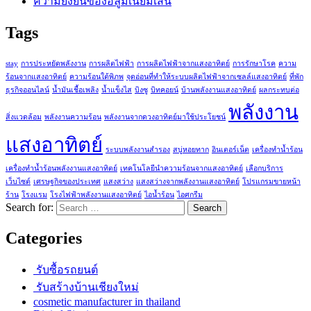
ความยั่งยืนของอลูมิเนียมเส้น
Tags
stay
การประหยัดพลังงาน
การผลิตไฟฟ้า
การผลิตไฟฟ้าจากแสงอาทิตย์
การรักษาโรค
ความ
ร้อนจากแสงอาทิตย์
ความร้อนใต้พิภพ
จุดอ่อนที่ทำให้ระบบผลิตไฟฟ้าจากเซลล์แสงอาทิตย์
ที่พัก
ธุรกิจออนไลน์
น้ำมันเชื้อเพลิง
น้ำแข็งไส
บิงซู
บิทคอยน์
บ้านพลังงานแสงอาทิตย์
ผลกระทบต่อ
พลังงาน
สิ่งแวดล้อม
พลังงานความร้อน
พลังงานจากดวงอาทิตย์มาใช้ประโยชน์
แสงอาทิตย์
ระบบพลังงานสำรอง
สบู่หอยทาก
อินเตอร์เน็ต
เครื่องทำน้ำร้อน
เครื่องทำน้ำร้อนพลังงานแสงอาทิตย์
เทคโนโลยีนำความร้อนจากแสงอาทิตย์
เลือกบริการ
เว็บไซต์
เศรษฐกิจของประเทศ
แสงสว่าง
แสงสว่างจากพลังงานแสงอาทิตย์
โปรแกรมขายหน้า
ร้าน
โรงแรม
โรงไฟฟ้าพลังงานแสงอาทิตย์
ไอน้ำร้อน
ไอศกรีม
Search for:
Categories
รับซื้อรถยนต์
รับสร้างบ้านเชียงใหม่
cosmetic manufacturer in thailand