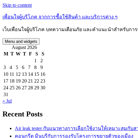
Skip to content
เพื่อนใจผู้บริโภค จากการซื้อใช้สินค้า และบริการต่าง ๆ
เว็บเพื่อนใจผู้บริโภค บทความเตือนภัย และคำแนะนำสำหรับการซื
Menu and widgets
August 2026
M
T
W
T
F
S
S
1
2
3
4
5
6
7
8
9
10
11
12
13
14
15
16
17
18
19
20
21
22
23
24
25
26
27
28
29
30
31
« Jul
Recent Posts
Air leak tester กับแนวทางการเลือกใช้งานให้เหมาะสมกับ
คอนกรีต มีนบุรีกับการรองรับโครงการขยายตัวของเมือง