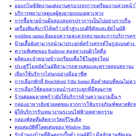
ออแกไนซ์จัดงานแต่งงานครบวงจรการเตรียมงานล่วงหน้าได
บริการพยาบาลดูแลผู้สูงอายุแบบเฉพาะทาง
การซื้อขายบ้านมือสองสมุทรปราการเป็นไปอย่างราบรื่น
เครื่องพิมพ์บาร์โค้ดก้าวเข้าสู่ระบบดิจิทัลและอัตโนมัติ
wedding samui ยังมอบความสะดวกสบายและการบริการค
ป้ายเสื้อยังสามารถนำมาประยุกต์สร้างสรรค์ในรูปแบบต่าง
ความพิเศษของ Radiesse คอลลาเจนผิวใสคือ
ผลิตและจำหน่ายข้าวเกรียบเพื่อใช้ในสูตรใหม่
ประตูรีโมทอัตโนมัติสามารถควบคุมและตรวจสอบสถานะ
เลือกใช้บริการไล่นกอย่างมืออาชีพ
การเลือกพักที่ Beachfront Villa Samui คือคำตอบที่คุณไม่
การเลือกใช้คอลลาเจนบำรุงกระดูกที่มีคุณภาพ
ร้านต่อผมลาดพร้าวยังให้บริการด้านความงามอื่น ๆ
กล่องอาหารยังช่วยลดขยะจากการใช้บรรจุภัณฑ์พลาสติก
ผู้ให้บริการรับเหมางานระบบไฟฟ้าอุตสาหกรรม
กล่องพัสดุที่ผลิตจากวัสดุรีไซเคิล
คุณสมบัติที่โดดเด่นของ Window film
รับจำนองบ้านที่ดินดอกเบี้ยต่ำ อนุมัติไว มีหลักฐานชัดเจน