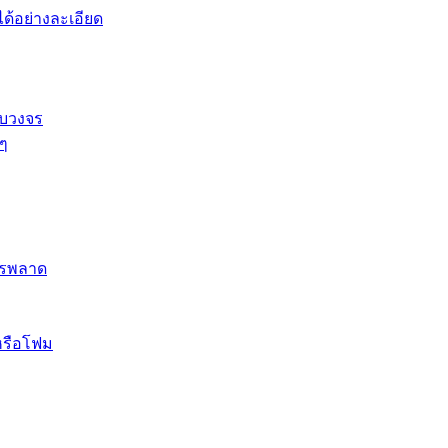
้อย่างละเอียด
รบวงจร
 ๆ
ควรพลาด
หรือโฟม