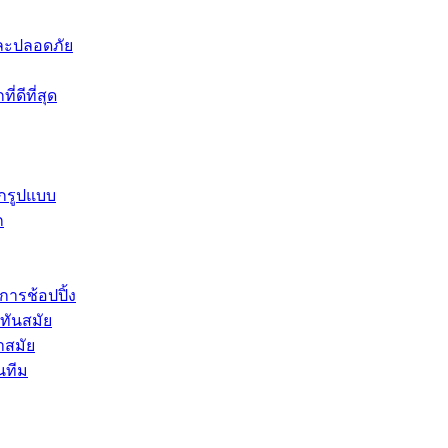
าและปลอดภัย
่ดีที่สุด
ุกรูปแบบ
ก
การช้อปปิ้ง
่ทันสมัย
ำสมัย
นทีม