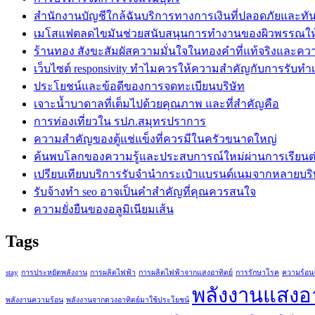
สำนักงานบัญชีใกล้ฉันบริการทางการเงินที่ปลอดภัยและทั
เมโสแฟตลดไขมันช่วยสนับสนุนการทำงานของผิวพรรณใ
ร้านทอง สังขะสัมผัสความมั่นใจในทองคำที่แท้จริงและคว
เว็บไซต์ responsivity ทำไมควรให้ความสำคัญกับการรับทำเว็
ประโยชน์และข้อดีของการจดทะเบียนบริษัท
เจาะน้ำบาดาลที่เต็มไปด้วยคุณภาพ และที่สำคัญคือ
การท่องเที่ยวใน รปภ.สมุทรปราการ
ความสำคัญของตู้แช่แข็งที่ควรมีในครัวขนาดใหญ่
ค้นพบโลกของความรู้และประสบการณ์ใหม่ผ่านการเรียนต่ออ
เปรียบเทียบบริการรับจำนำกระเป๋าแบรนด์เนมจากหลายบริ
รับจ้างทำ seo อาจเป็นคำสำคัญที่คุณควรสนใจ
ความยั่งยืนของอลูมิเนียมเส้น
Tags
stay
การประหยัดพลังงาน
การผลิตไฟฟ้า
การผลิตไฟฟ้าจากแสงอาทิตย์
การรักษาโรค
ความร้อน
พลังงานแสงอา
พลังงานความร้อน
พลังงานจากดวงอาทิตย์มาใช้ประโยชน์