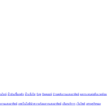
อนไลน์
น้ำมันเชื้อเพลิง
น้ำแข็งไส
บิงซู
บิทคอยน์
บ้านพลังงานแสงอาทิตย์
ผลกระทบต่อสิ่งแวดล้อม
ังงานแสงอาทิตย์
เทคโนโลยีนำความร้อนจากแสงอาทิตย์
เลือกบริการ
เว็บไซต์
เศรษฐกิจของ