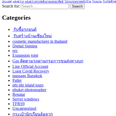
ประเทศ
แสงสว่าง
แสงสว่างจากพลังงานแสงอาทิตย์
โปรแกรมขายหน้าร้าน
โรงแรม
โรงไฟฟ้าพ
Search for:
Categories
รับซื้อรถยนต์
รับสร้างบ้านเชียงใหม่
cosmetic manufacturer in thailand
Digital Signing
eec
Expansion joint
Gps ติดตามรถผ่านกรมการขนส่งทางบก
Line Official Account
Long Covid Recovery
massage Bangkok
Pallet
phi phi island tours
phuket photographer
Renatar
Server windows
TFRS9
Uncategorized
กระเป๋านักเรียนล้อลาก