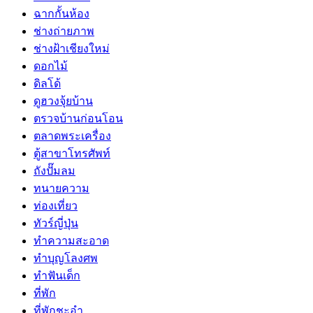
ฉากกั้นห้อง
ช่างถ่ายภาพ
ช่างฝ้าเชียงใหม่
ดอกไม้
ดิลโด้
ดูฮวงจุ้ยบ้าน
ตรวจบ้านก่อนโอน
ตลาดพระเครื่อง
ตู้สาขาโทรศัพท์
ถังปั๊มลม
ทนายความ
ท่องเที่ยว
ทัวร์ญี่ปุ่น
ทำความสะอาด
ทำบุญโลงศพ
ทำฟันเด็ก
ที่พัก
ที่พักชะอำ