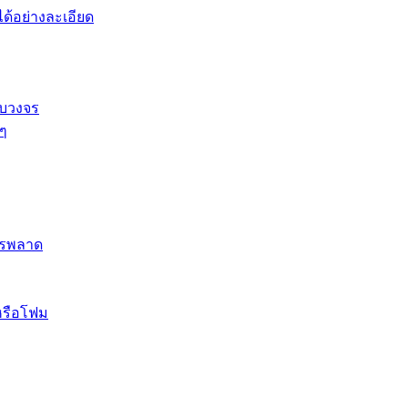
้อย่างละเอียด
รบวงจร
 ๆ
ควรพลาด
หรือโฟม