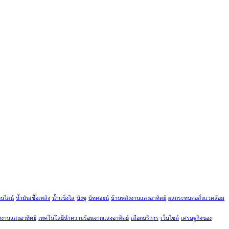
อนไลน์
น้ำมันเชื้อเพลิง
น้ำแข็งไส
บิงซู
บิทคอยน์
บ้านพลังงานแสงอาทิตย์
ผลกระทบต่อสิ่งแวดล้อม
ังงานแสงอาทิตย์
เทคโนโลยีนำความร้อนจากแสงอาทิตย์
เลือกบริการ
เว็บไซต์
เศรษฐกิจของ