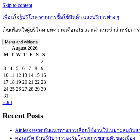
Skip to content
เพื่อนใจผู้บริโภค จากการซื้อใช้สินค้า และบริการต่าง ๆ
เว็บเพื่อนใจผู้บริโภค บทความเตือนภัย และคำแนะนำสำหรับการซื
Menu and widgets
August 2026
M
T
W
T
F
S
S
1
2
3
4
5
6
7
8
9
10
11
12
13
14
15
16
17
18
19
20
21
22
23
24
25
26
27
28
29
30
31
« Jul
Recent Posts
Air leak tester กับแนวทางการเลือกใช้งานให้เหมาะสมกับ
คอนกรีต มีนบุรีกับการรองรับโครงการขยายตัวของเมือง