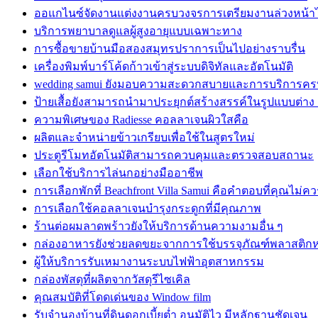
ออแกไนซ์จัดงานแต่งงานครบวงจรการเตรียมงานล่วงหน้าได
บริการพยาบาลดูแลผู้สูงอายุแบบเฉพาะทาง
การซื้อขายบ้านมือสองสมุทรปราการเป็นไปอย่างราบรื่น
เครื่องพิมพ์บาร์โค้ดก้าวเข้าสู่ระบบดิจิทัลและอัตโนมัติ
wedding samui ยังมอบความสะดวกสบายและการบริการค
ป้ายเสื้อยังสามารถนำมาประยุกต์สร้างสรรค์ในรูปแบบต่าง
ความพิเศษของ Radiesse คอลลาเจนผิวใสคือ
ผลิตและจำหน่ายข้าวเกรียบเพื่อใช้ในสูตรใหม่
ประตูรีโมทอัตโนมัติสามารถควบคุมและตรวจสอบสถานะ
เลือกใช้บริการไล่นกอย่างมืออาชีพ
การเลือกพักที่ Beachfront Villa Samui คือคำตอบที่คุณไม่
การเลือกใช้คอลลาเจนบำรุงกระดูกที่มีคุณภาพ
ร้านต่อผมลาดพร้าวยังให้บริการด้านความงามอื่น ๆ
กล่องอาหารยังช่วยลดขยะจากการใช้บรรจุภัณฑ์พลาสติก
ผู้ให้บริการรับเหมางานระบบไฟฟ้าอุตสาหกรรม
กล่องพัสดุที่ผลิตจากวัสดุรีไซเคิล
คุณสมบัติที่โดดเด่นของ Window film
รับจำนองบ้านที่ดินดอกเบี้ยต่ำ อนุมัติไว มีหลักฐานชัดเจน