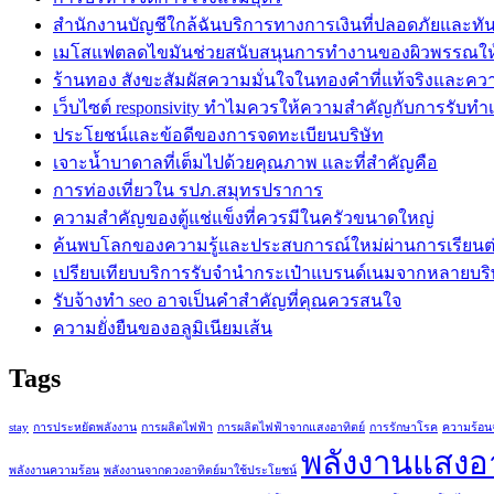
สำนักงานบัญชีใกล้ฉันบริการทางการเงินที่ปลอดภัยและทั
เมโสแฟตลดไขมันช่วยสนับสนุนการทำงานของผิวพรรณใ
ร้านทอง สังขะสัมผัสความมั่นใจในทองคำที่แท้จริงและคว
เว็บไซต์ responsivity ทำไมควรให้ความสำคัญกับการรับทำเว็
ประโยชน์และข้อดีของการจดทะเบียนบริษัท
เจาะน้ำบาดาลที่เต็มไปด้วยคุณภาพ และที่สำคัญคือ
การท่องเที่ยวใน รปภ.สมุทรปราการ
ความสำคัญของตู้แช่แข็งที่ควรมีในครัวขนาดใหญ่
ค้นพบโลกของความรู้และประสบการณ์ใหม่ผ่านการเรียนต่ออ
เปรียบเทียบบริการรับจำนำกระเป๋าแบรนด์เนมจากหลายบริ
รับจ้างทำ seo อาจเป็นคำสำคัญที่คุณควรสนใจ
ความยั่งยืนของอลูมิเนียมเส้น
Tags
stay
การประหยัดพลังงาน
การผลิตไฟฟ้า
การผลิตไฟฟ้าจากแสงอาทิตย์
การรักษาโรค
ความร้อน
พลังงานแสงอา
พลังงานความร้อน
พลังงานจากดวงอาทิตย์มาใช้ประโยชน์