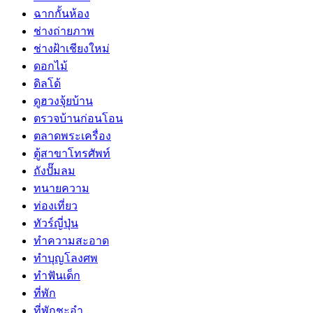
ฉากกั้นห้อง
ช่างถ่ายภาพ
ช่างฝ้าเชียงใหม่
ดอกไม้
ดิลโด้
ดูฮวงจุ้ยบ้าน
ตรวจบ้านก่อนโอน
ตลาดพระเครื่อง
ตู้สาขาโทรศัพท์
ถังปั๊มลม
ทนายความ
ท่องเที่ยว
ทัวร์ญี่ปุ่น
ทำความสะอาด
ทำบุญโลงศพ
ทำฟันเด็ก
ที่พัก
ที่พักชะอำ