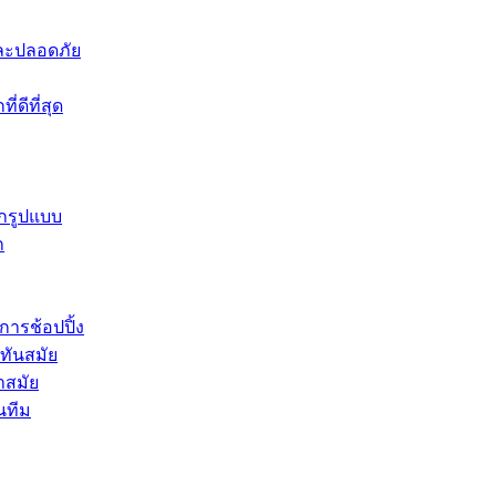
าและปลอดภัย
่ดีที่สุด
ุกรูปแบบ
ก
การช้อปปิ้ง
่ทันสมัย
ำสมัย
นทีม