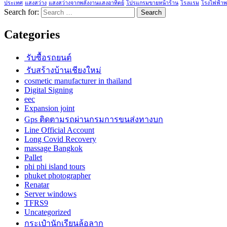
ประเทศ
แสงสว่าง
แสงสว่างจากพลังงานแสงอาทิตย์
โปรแกรมขายหน้าร้าน
โรงแรม
โรงไฟฟ้าพ
Search for:
Categories
รับซื้อรถยนต์
รับสร้างบ้านเชียงใหม่
cosmetic manufacturer in thailand
Digital Signing
eec
Expansion joint
Gps ติดตามรถผ่านกรมการขนส่งทางบก
Line Official Account
Long Covid Recovery
massage Bangkok
Pallet
phi phi island tours
phuket photographer
Renatar
Server windows
TFRS9
Uncategorized
กระเป๋านักเรียนล้อลาก