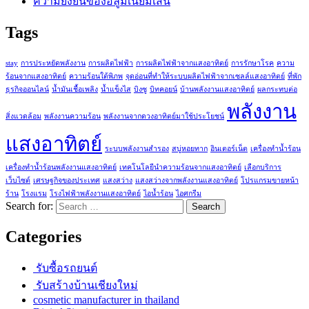
ความยั่งยืนของอลูมิเนียมเส้น
Tags
stay
การประหยัดพลังงาน
การผลิตไฟฟ้า
การผลิตไฟฟ้าจากแสงอาทิตย์
การรักษาโรค
ความ
ร้อนจากแสงอาทิตย์
ความร้อนใต้พิภพ
จุดอ่อนที่ทำให้ระบบผลิตไฟฟ้าจากเซลล์แสงอาทิตย์
ที่พัก
ธุรกิจออนไลน์
น้ำมันเชื้อเพลิง
น้ำแข็งไส
บิงซู
บิทคอยน์
บ้านพลังงานแสงอาทิตย์
ผลกระทบต่อ
พลังงาน
สิ่งแวดล้อม
พลังงานความร้อน
พลังงานจากดวงอาทิตย์มาใช้ประโยชน์
แสงอาทิตย์
ระบบพลังงานสำรอง
สบู่หอยทาก
อินเตอร์เน็ต
เครื่องทำน้ำร้อน
เครื่องทำน้ำร้อนพลังงานแสงอาทิตย์
เทคโนโลยีนำความร้อนจากแสงอาทิตย์
เลือกบริการ
เว็บไซต์
เศรษฐกิจของประเทศ
แสงสว่าง
แสงสว่างจากพลังงานแสงอาทิตย์
โปรแกรมขายหน้า
ร้าน
โรงแรม
โรงไฟฟ้าพลังงานแสงอาทิตย์
ไอน้ำร้อน
ไอศกรีม
Search for:
Categories
รับซื้อรถยนต์
รับสร้างบ้านเชียงใหม่
cosmetic manufacturer in thailand