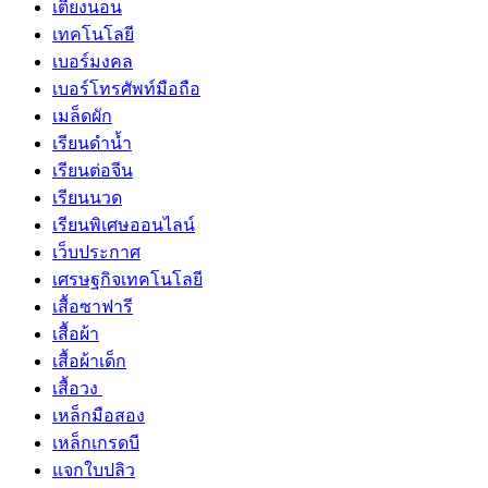
เตียงนอน
เทคโนโลยี
เบอร์มงคล
เบอร์โทรศัพท์มือถือ
เมล็ดผัก
เรียนดำน้ำ
เรียนต่อจีน
เรียนนวด
เรียนพิเศษออนไลน์
เว็บประกาศ
เศรษฐกิจเทคโนโลยี
เสื้อซาฟารี
เสื้อผ้า
เสื้อผ้าเด็ก
เสื้อวง
เหล็กมือสอง
เหล็กเกรดบี
แจกใบปลิว