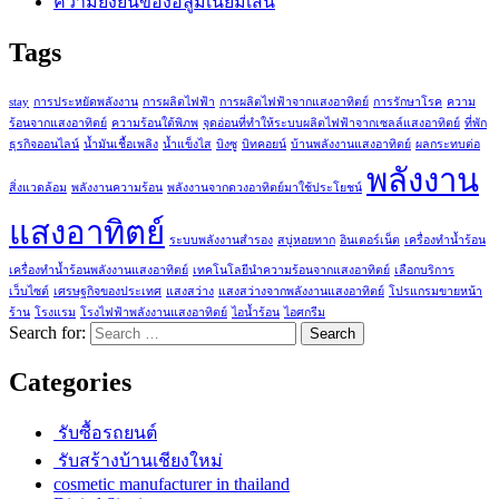
ความยั่งยืนของอลูมิเนียมเส้น
Tags
stay
การประหยัดพลังงาน
การผลิตไฟฟ้า
การผลิตไฟฟ้าจากแสงอาทิตย์
การรักษาโรค
ความ
ร้อนจากแสงอาทิตย์
ความร้อนใต้พิภพ
จุดอ่อนที่ทำให้ระบบผลิตไฟฟ้าจากเซลล์แสงอาทิตย์
ที่พัก
ธุรกิจออนไลน์
น้ำมันเชื้อเพลิง
น้ำแข็งไส
บิงซู
บิทคอยน์
บ้านพลังงานแสงอาทิตย์
ผลกระทบต่อ
พลังงาน
สิ่งแวดล้อม
พลังงานความร้อน
พลังงานจากดวงอาทิตย์มาใช้ประโยชน์
แสงอาทิตย์
ระบบพลังงานสำรอง
สบู่หอยทาก
อินเตอร์เน็ต
เครื่องทำน้ำร้อน
เครื่องทำน้ำร้อนพลังงานแสงอาทิตย์
เทคโนโลยีนำความร้อนจากแสงอาทิตย์
เลือกบริการ
เว็บไซต์
เศรษฐกิจของประเทศ
แสงสว่าง
แสงสว่างจากพลังงานแสงอาทิตย์
โปรแกรมขายหน้า
ร้าน
โรงแรม
โรงไฟฟ้าพลังงานแสงอาทิตย์
ไอน้ำร้อน
ไอศกรีม
Search for:
Categories
รับซื้อรถยนต์
รับสร้างบ้านเชียงใหม่
cosmetic manufacturer in thailand