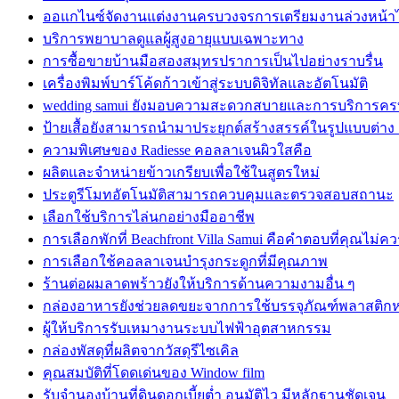
ออแกไนซ์จัดงานแต่งงานครบวงจรการเตรียมงานล่วงหน้าได
บริการพยาบาลดูแลผู้สูงอายุแบบเฉพาะทาง
การซื้อขายบ้านมือสองสมุทรปราการเป็นไปอย่างราบรื่น
เครื่องพิมพ์บาร์โค้ดก้าวเข้าสู่ระบบดิจิทัลและอัตโนมัติ
wedding samui ยังมอบความสะดวกสบายและการบริการค
ป้ายเสื้อยังสามารถนำมาประยุกต์สร้างสรรค์ในรูปแบบต่าง
ความพิเศษของ Radiesse คอลลาเจนผิวใสคือ
ผลิตและจำหน่ายข้าวเกรียบเพื่อใช้ในสูตรใหม่
ประตูรีโมทอัตโนมัติสามารถควบคุมและตรวจสอบสถานะ
เลือกใช้บริการไล่นกอย่างมืออาชีพ
การเลือกพักที่ Beachfront Villa Samui คือคำตอบที่คุณไม่
การเลือกใช้คอลลาเจนบำรุงกระดูกที่มีคุณภาพ
ร้านต่อผมลาดพร้าวยังให้บริการด้านความงามอื่น ๆ
กล่องอาหารยังช่วยลดขยะจากการใช้บรรจุภัณฑ์พลาสติก
ผู้ให้บริการรับเหมางานระบบไฟฟ้าอุตสาหกรรม
กล่องพัสดุที่ผลิตจากวัสดุรีไซเคิล
คุณสมบัติที่โดดเด่นของ Window film
รับจำนองบ้านที่ดินดอกเบี้ยต่ำ อนุมัติไว มีหลักฐานชัดเจน