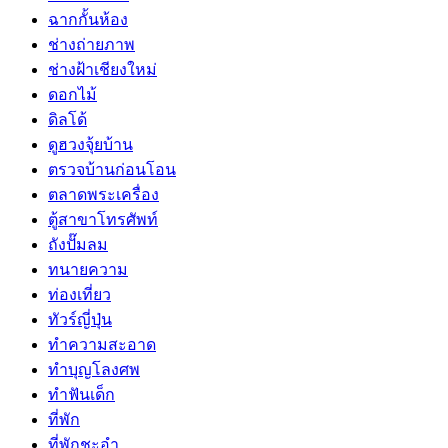
ฉากกั้นห้อง
ช่างถ่ายภาพ
ช่างฝ้าเชียงใหม่
ดอกไม้
ดิลโด้
ดูฮวงจุ้ยบ้าน
ตรวจบ้านก่อนโอน
ตลาดพระเครื่อง
ตู้สาขาโทรศัพท์
ถังปั๊มลม
ทนายความ
ท่องเที่ยว
ทัวร์ญี่ปุ่น
ทำความสะอาด
ทำบุญโลงศพ
ทำฟันเด็ก
ที่พัก
ที่พักชะอำ