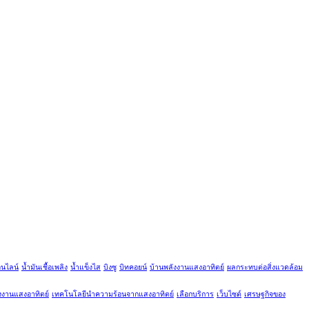
อนไลน์
น้ำมันเชื้อเพลิง
น้ำแข็งไส
บิงซู
บิทคอยน์
บ้านพลังงานแสงอาทิตย์
ผลกระทบต่อสิ่งแวดล้อม
ังงานแสงอาทิตย์
เทคโนโลยีนำความร้อนจากแสงอาทิตย์
เลือกบริการ
เว็บไซต์
เศรษฐกิจของ