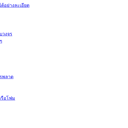
้อย่างละเอียด
รบวงจร
 ๆ
ควรพลาด
หรือโฟม