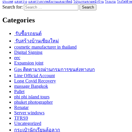
ประเทศ
แสงสว่าง
แสงสว่างจากพลังงานแสงอาทิตย์
โปรแกรมขายหน้าร้าน
โรงแรม
โรงไฟฟ้าพ
Search for:
Categories
รับซื้อรถยนต์
รับสร้างบ้านเชียงใหม่
cosmetic manufacturer in thailand
Digital Signing
eec
Expansion joint
Gps ติดตามรถผ่านกรมการขนส่งทางบก
Line Official Account
Long Covid Recovery
massage Bangkok
Pallet
phi phi island tours
phuket photographer
Renatar
Server windows
TFRS9
Uncategorized
กระเป๋านักเรียนล้อลาก