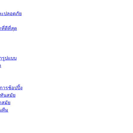
าและปลอดภัย
่ดีที่สุด
ุกรูปแบบ
ก
การช้อปปิ้ง
่ทันสมัย
ำสมัย
นทีม