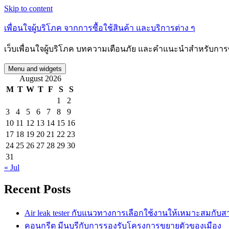
Skip to content
เพื่อนใจผู้บริโภค จากการซื้อใช้สินค้า และบริการต่าง ๆ
เว็บเพื่อนใจผู้บริโภค บทความเตือนภัย และคำแนะนำสำหรับการซื
Menu and widgets
August 2026
M
T
W
T
F
S
S
1
2
3
4
5
6
7
8
9
10
11
12
13
14
15
16
17
18
19
20
21
22
23
24
25
26
27
28
29
30
31
« Jul
Recent Posts
Air leak tester กับแนวทางการเลือกใช้งานให้เหมาะสมกับ
คอนกรีต มีนบุรีกับการรองรับโครงการขยายตัวของเมือง