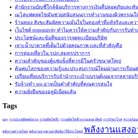
สำนักงานบัญชีใกล้ฉันบริการทางการเงินที่ปลอดภัยและทั
เมโสแฟตลดไขมันช่วยสนับสนุนการทำงานของผิวพรรณใ
ร้านทอง สังขะสัมผัสความมั่นใจในทองคำที่แท้จริงและคว
เว็บไซต์ responsivity ทำไมควรให้ความสำคัญกับการรับทำเว็
ประโยชน์และข้อดีของการจดทะเบียนบริษัท
เจาะน้ำบาดาลที่เต็มไปด้วยคุณภาพ และที่สำคัญคือ
การท่องเที่ยวใน รปภ.สมุทรปราการ
ความสำคัญของตู้แช่แข็งที่ควรมีในครัวขนาดใหญ่
ค้นพบโลกของความรู้และประสบการณ์ใหม่ผ่านการเรียนต่ออ
เปรียบเทียบบริการรับจำนำกระเป๋าแบรนด์เนมจากหลายบริ
รับจ้างทำ seo อาจเป็นคำสำคัญที่คุณควรสนใจ
ความยั่งยืนของอลูมิเนียมเส้น
Tags
stay
การประหยัดพลังงาน
การผลิตไฟฟ้า
การผลิตไฟฟ้าจากแสงอาทิตย์
การรักษาโรค
ความร้อน
พลังงานแสงอา
พลังงานความร้อน
พลังงานจากดวงอาทิตย์มาใช้ประโยชน์