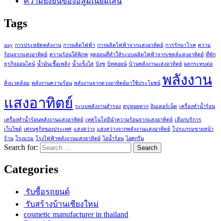
ความยั่งยืนของอลูมิเนียมเส้น
Tags
stay
การประหยัดพลังงาน
การผลิตไฟฟ้า
การผลิตไฟฟ้าจากแสงอาทิตย์
การรักษาโรค
ความ
ร้อนจากแสงอาทิตย์
ความร้อนใต้พิภพ
จุดอ่อนที่ทำให้ระบบผลิตไฟฟ้าจากเซลล์แสงอาทิตย์
ที่พัก
ธุรกิจออนไลน์
น้ำมันเชื้อเพลิง
น้ำแข็งไส
บิงซู
บิทคอยน์
บ้านพลังงานแสงอาทิตย์
ผลกระทบต่อ
พลังงาน
สิ่งแวดล้อม
พลังงานความร้อน
พลังงานจากดวงอาทิตย์มาใช้ประโยชน์
แสงอาทิตย์
ระบบพลังงานสำรอง
สบู่หอยทาก
อินเตอร์เน็ต
เครื่องทำน้ำร้อน
เครื่องทำน้ำร้อนพลังงานแสงอาทิตย์
เทคโนโลยีนำความร้อนจากแสงอาทิตย์
เลือกบริการ
เว็บไซต์
เศรษฐกิจของประเทศ
แสงสว่าง
แสงสว่างจากพลังงานแสงอาทิตย์
โปรแกรมขายหน้า
ร้าน
โรงแรม
โรงไฟฟ้าพลังงานแสงอาทิตย์
ไอน้ำร้อน
ไอศกรีม
Search for:
Categories
รับซื้อรถยนต์
รับสร้างบ้านเชียงใหม่
cosmetic manufacturer in thailand