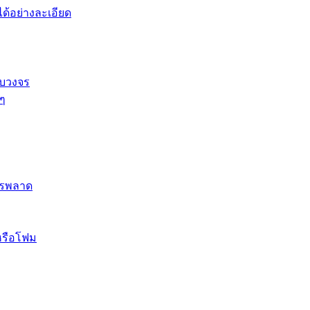
้อย่างละเอียด
รบวงจร
 ๆ
ควรพลาด
หรือโฟม