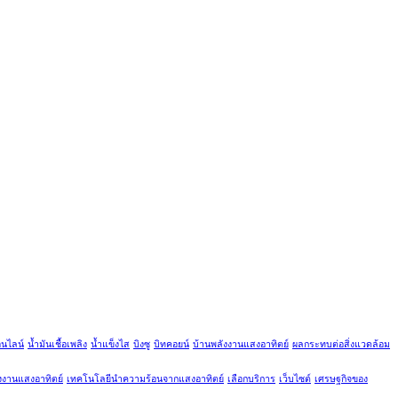
อนไลน์
น้ำมันเชื้อเพลิง
น้ำแข็งไส
บิงซู
บิทคอยน์
บ้านพลังงานแสงอาทิตย์
ผลกระทบต่อสิ่งแวดล้อม
ังงานแสงอาทิตย์
เทคโนโลยีนำความร้อนจากแสงอาทิตย์
เลือกบริการ
เว็บไซต์
เศรษฐกิจของ