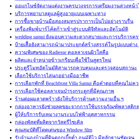
ออแกไนซ์จัดงานแต่งงานครบวงจรการเตรียมงานล่วงหน้าได
บริการพยาบาลดูแลผู้สูงอายุแบบเฉพาะทาง
การซื้อขายบ้านมือสองสมุทรปราการเป็นไปอย่างราบรื่น
เครื่องพิมพ์บาร์โค้ดก้าวเข้าสู่ระบบดิจิทัลและอัตโนมัติ
wedding samui ยังมอบความสะดวกสบายและการบริการค
ป้ายเสื้อยังสามารถนำมาประยุกต์สร้างสรรค์ในรูปแบบต่าง
ความพิเศษของ Radiesse คอลลาเจนผิวใสคือ
ผลิตและจำหน่ายข้าวเกรียบเพื่อใช้ในสูตรใหม่
ประตูรีโมทอัตโนมัติสามารถควบคุมและตรวจสอบสถานะ
เลือกใช้บริการไล่นกอย่างมืออาชีพ
การเลือกพักที่ Beachfront Villa Samui คือคำตอบที่คุณไม่
การเลือกใช้คอลลาเจนบำรุงกระดูกที่มีคุณภาพ
ร้านต่อผมลาดพร้าวยังให้บริการด้านความงามอื่น ๆ
กล่องอาหารยังช่วยลดขยะจากการใช้บรรจุภัณฑ์พลาสติก
ผู้ให้บริการรับเหมางานระบบไฟฟ้าอุตสาหกรรม
กล่องพัสดุที่ผลิตจากวัสดุรีไซเคิล
คุณสมบัติที่โดดเด่นของ Window film
รับจำนองบ้านที่ดินดอกเบี้ยต่ำ อนุมัติไว มีหลักฐานชัดเจน