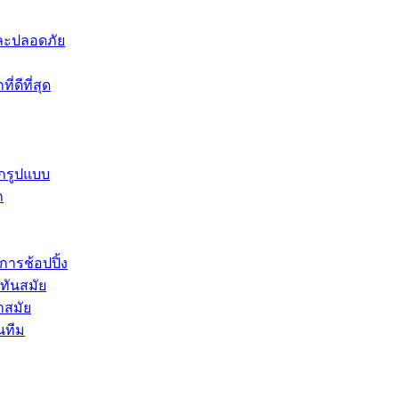
าและปลอดภัย
่ดีที่สุด
ุกรูปแบบ
ก
การช้อปปิ้ง
่ทันสมัย
ำสมัย
นทีม