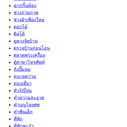
ฉากกั้นห้อง
ช่างถ่ายภาพ
ช่างฝ้าเชียงใหม่
ดอกไม้
ดิลโด้
ดูฮวงจุ้ยบ้าน
ตรวจบ้านก่อนโอน
ตลาดพระเครื่อง
ตู้สาขาโทรศัพท์
ถังปั๊มลม
ทนายความ
ท่องเที่ยว
ทัวร์ญี่ปุ่น
ทำความสะอาด
ทำบุญโลงศพ
ทำฟันเด็ก
ที่พัก
ที่พักชะอำ