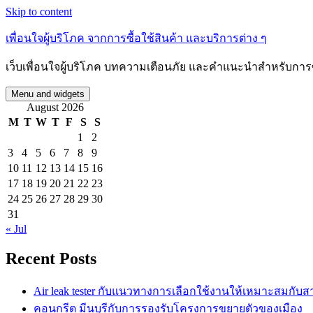
Skip to content
เพื่อนใจผู้บริโภค จากการซื้อใช้สินค้า และบริการต่าง ๆ
เว็บเพื่อนใจผู้บริโภค บทความเตือนภัย และคำแนะนำสำหรับการซื
Menu and widgets
August 2026
M
T
W
T
F
S
S
1
2
3
4
5
6
7
8
9
10
11
12
13
14
15
16
17
18
19
20
21
22
23
24
25
26
27
28
29
30
31
« Jul
Recent Posts
Air leak tester กับแนวทางการเลือกใช้งานให้เหมาะสมกับ
คอนกรีต มีนบุรีกับการรองรับโครงการขยายตัวของเมือง