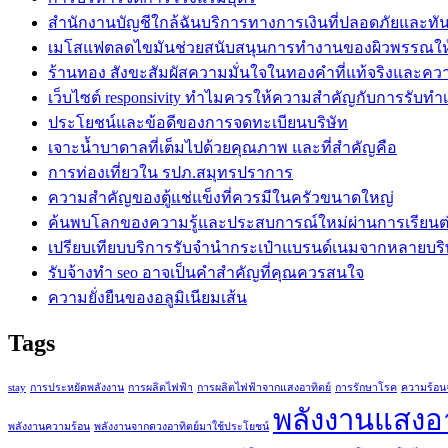
สำนักงานบัญชีใกล้ฉันบริการทางการเงินที่ปลอดภัยและทั
เมโสแฟตลดไขมันช่วยสนับสนุนการทำงานของผิวพรรณใ
ร้านทอง สังขะสัมผัสความมั่นใจในทองคำที่แท้จริงและคว
เว็บไซต์ responsivity ทำไมควรให้ความสำคัญกับการรับทำเว็
ประโยชน์และข้อดีของการจดทะเบียนบริษัท
เจาะน้ำบาดาลที่เต็มไปด้วยคุณภาพ และที่สำคัญคือ
การท่องเที่ยวใน รปภ.สมุทรปราการ
ความสำคัญของตู้แช่แข็งที่ควรมีในครัวขนาดใหญ่
ค้นพบโลกของความรู้และประสบการณ์ใหม่ผ่านการเรียนต่ออ
เปรียบเทียบบริการรับจำนำกระเป๋าแบรนด์เนมจากหลายบริ
รับจ้างทำ seo อาจเป็นคำสำคัญที่คุณควรสนใจ
ความยั่งยืนของอลูมิเนียมเส้น
Tags
stay
การประหยัดพลังงาน
การผลิตไฟฟ้า
การผลิตไฟฟ้าจากแสงอาทิตย์
การรักษาโรค
ความร้อน
พลังงานแสงอา
พลังงานความร้อน
พลังงานจากดวงอาทิตย์มาใช้ประโยชน์