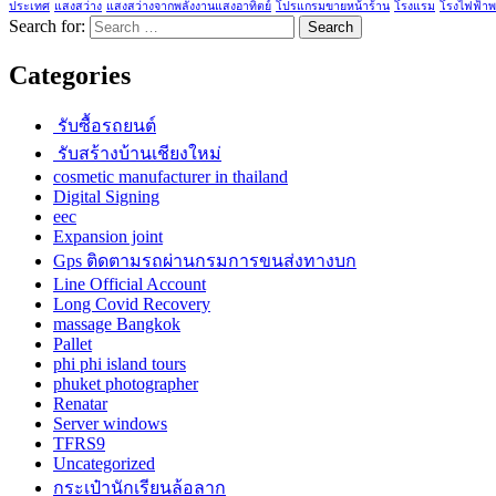
ประเทศ
แสงสว่าง
แสงสว่างจากพลังงานแสงอาทิตย์
โปรแกรมขายหน้าร้าน
โรงแรม
โรงไฟฟ้าพ
Search for:
Categories
รับซื้อรถยนต์
รับสร้างบ้านเชียงใหม่
cosmetic manufacturer in thailand
Digital Signing
eec
Expansion joint
Gps ติดตามรถผ่านกรมการขนส่งทางบก
Line Official Account
Long Covid Recovery
massage Bangkok
Pallet
phi phi island tours
phuket photographer
Renatar
Server windows
TFRS9
Uncategorized
กระเป๋านักเรียนล้อลาก