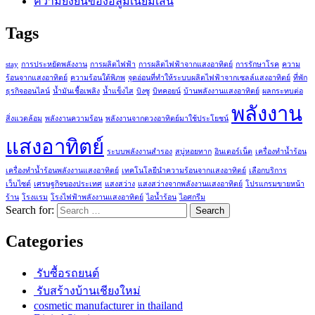
ความยั่งยืนของอลูมิเนียมเส้น
Tags
stay
การประหยัดพลังงาน
การผลิตไฟฟ้า
การผลิตไฟฟ้าจากแสงอาทิตย์
การรักษาโรค
ความ
ร้อนจากแสงอาทิตย์
ความร้อนใต้พิภพ
จุดอ่อนที่ทำให้ระบบผลิตไฟฟ้าจากเซลล์แสงอาทิตย์
ที่พัก
ธุรกิจออนไลน์
น้ำมันเชื้อเพลิง
น้ำแข็งไส
บิงซู
บิทคอยน์
บ้านพลังงานแสงอาทิตย์
ผลกระทบต่อ
พลังงาน
สิ่งแวดล้อม
พลังงานความร้อน
พลังงานจากดวงอาทิตย์มาใช้ประโยชน์
แสงอาทิตย์
ระบบพลังงานสำรอง
สบู่หอยทาก
อินเตอร์เน็ต
เครื่องทำน้ำร้อน
เครื่องทำน้ำร้อนพลังงานแสงอาทิตย์
เทคโนโลยีนำความร้อนจากแสงอาทิตย์
เลือกบริการ
เว็บไซต์
เศรษฐกิจของประเทศ
แสงสว่าง
แสงสว่างจากพลังงานแสงอาทิตย์
โปรแกรมขายหน้า
ร้าน
โรงแรม
โรงไฟฟ้าพลังงานแสงอาทิตย์
ไอน้ำร้อน
ไอศกรีม
Search for:
Categories
รับซื้อรถยนต์
รับสร้างบ้านเชียงใหม่
cosmetic manufacturer in thailand