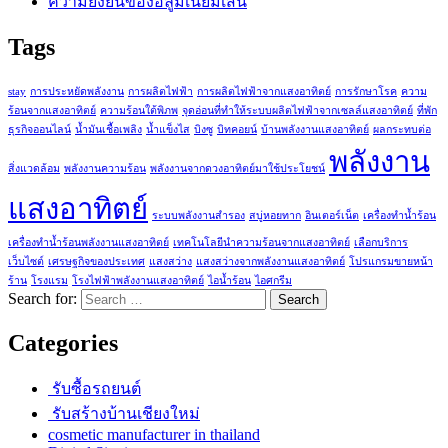
ความยั่งยืนของอลูมิเนียมเส้น
Tags
stay
การประหยัดพลังงาน
การผลิตไฟฟ้า
การผลิตไฟฟ้าจากแสงอาทิตย์
การรักษาโรค
ความ
ร้อนจากแสงอาทิตย์
ความร้อนใต้พิภพ
จุดอ่อนที่ทำให้ระบบผลิตไฟฟ้าจากเซลล์แสงอาทิตย์
ที่พัก
ธุรกิจออนไลน์
น้ำมันเชื้อเพลิง
น้ำแข็งไส
บิงซู
บิทคอยน์
บ้านพลังงานแสงอาทิตย์
ผลกระทบต่อ
พลังงาน
สิ่งแวดล้อม
พลังงานความร้อน
พลังงานจากดวงอาทิตย์มาใช้ประโยชน์
แสงอาทิตย์
ระบบพลังงานสำรอง
สบู่หอยทาก
อินเตอร์เน็ต
เครื่องทำน้ำร้อน
เครื่องทำน้ำร้อนพลังงานแสงอาทิตย์
เทคโนโลยีนำความร้อนจากแสงอาทิตย์
เลือกบริการ
เว็บไซต์
เศรษฐกิจของประเทศ
แสงสว่าง
แสงสว่างจากพลังงานแสงอาทิตย์
โปรแกรมขายหน้า
ร้าน
โรงแรม
โรงไฟฟ้าพลังงานแสงอาทิตย์
ไอน้ำร้อน
ไอศกรีม
Search for:
Categories
รับซื้อรถยนต์
รับสร้างบ้านเชียงใหม่
cosmetic manufacturer in thailand