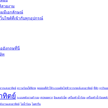
นสมัย
ห้สวยงาม
ามมีเอกลักษณ์
บไซต์ที่เข้ากับทุกอุปกรณ์
ังกฤษที่นี่
ษัท
จากแสงอาทิตย์
ความร้อนใต้พิภพ
จุดอ่อนที่ทำให้ระบบผลิตไฟฟ้าจากเซลล์แสงอาทิตย์
ที่พัก
ธุรกิจอ
ทิตย์
ระบบพลังงานสำรอง
สบู่หอยทาก
อินเตอร์เน็ต
เครื่องทำน้ำร้อน
เครื่องทำน้ำร้อนพล
ลังงานแสงอาทิตย์
ไอน้ำร้อน
ไอศกรีม