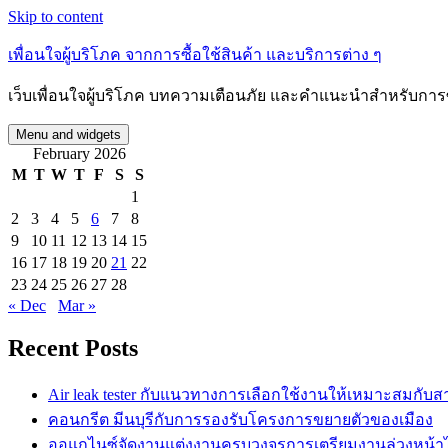
Skip to content
เพื่อนใจผู้บริโภค จากการซื้อใช้สินค้า และบริการต่าง ๆ
เว็บเพื่อนใจผู้บริโภค บทความเตือนภัย และคำแนะนำสำหรับการซื
Menu and widgets
February 2026
M
T
W
T
F
S
S
1
2
3
4
5
6
7
8
9
10
11
12
13
14
15
16
17
18
19
20
21
22
23
24
25
26
27
28
« Dec
Mar »
Recent Posts
Air leak tester กับแนวทางการเลือกใช้งานให้เหมาะสมกับ
คอนกรีต มีนบุรีกับการรองรับโครงการขยายตัวของเมือง
ออแกไนซ์จัดงานแต่งงานครบวงจรการเตรียมงานล่วงหน้าได