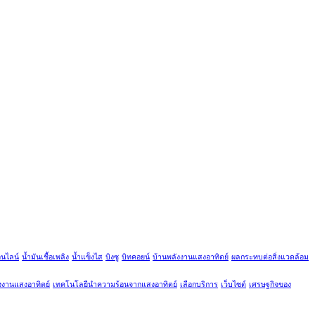
อนไลน์
น้ำมันเชื้อเพลิง
น้ำแข็งไส
บิงซู
บิทคอยน์
บ้านพลังงานแสงอาทิตย์
ผลกระทบต่อสิ่งแวดล้อม
ังงานแสงอาทิตย์
เทคโนโลยีนำความร้อนจากแสงอาทิตย์
เลือกบริการ
เว็บไซต์
เศรษฐกิจของ