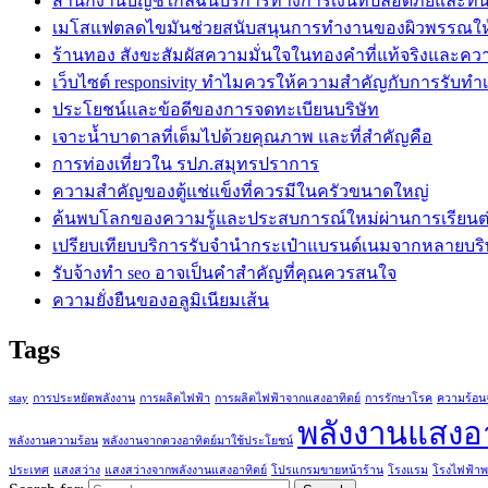
สำนักงานบัญชีใกล้ฉันบริการทางการเงินที่ปลอดภัยและทั
เมโสแฟตลดไขมันช่วยสนับสนุนการทำงานของผิวพรรณใ
ร้านทอง สังขะสัมผัสความมั่นใจในทองคำที่แท้จริงและคว
เว็บไซต์ responsivity ทำไมควรให้ความสำคัญกับการรับทำเว็
ประโยชน์และข้อดีของการจดทะเบียนบริษัท
เจาะน้ำบาดาลที่เต็มไปด้วยคุณภาพ และที่สำคัญคือ
การท่องเที่ยวใน รปภ.สมุทรปราการ
ความสำคัญของตู้แช่แข็งที่ควรมีในครัวขนาดใหญ่
ค้นพบโลกของความรู้และประสบการณ์ใหม่ผ่านการเรียนต่ออ
เปรียบเทียบบริการรับจำนำกระเป๋าแบรนด์เนมจากหลายบริ
รับจ้างทำ seo อาจเป็นคำสำคัญที่คุณควรสนใจ
ความยั่งยืนของอลูมิเนียมเส้น
Tags
stay
การประหยัดพลังงาน
การผลิตไฟฟ้า
การผลิตไฟฟ้าจากแสงอาทิตย์
การรักษาโรค
ความร้อน
พลังงานแสงอา
พลังงานความร้อน
พลังงานจากดวงอาทิตย์มาใช้ประโยชน์
ประเทศ
แสงสว่าง
แสงสว่างจากพลังงานแสงอาทิตย์
โปรแกรมขายหน้าร้าน
โรงแรม
โรงไฟฟ้าพ