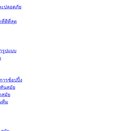
าและปลอดภัย
่ดีที่สุด
ุกรูปแบบ
ก
การช้อปปิ้ง
่ทันสมัย
ำสมัย
นทีม