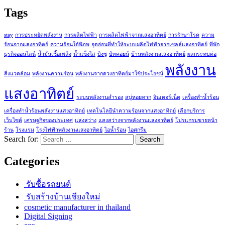
Tags
stay
การประหยัดพลังงาน
การผลิตไฟฟ้า
การผลิตไฟฟ้าจากแสงอาทิตย์
การรักษาโรค
ความ
ร้อนจากแสงอาทิตย์
ความร้อนใต้พิภพ
จุดอ่อนที่ทำให้ระบบผลิตไฟฟ้าจากเซลล์แสงอาทิตย์
ที่พัก
ธุรกิจออนไลน์
น้ำมันเชื้อเพลิง
น้ำแข็งไส
บิงซู
บิทคอยน์
บ้านพลังงานแสงอาทิตย์
ผลกระทบต่อ
พลังงาน
สิ่งแวดล้อม
พลังงานความร้อน
พลังงานจากดวงอาทิตย์มาใช้ประโยชน์
แสงอาทิตย์
ระบบพลังงานสำรอง
สบู่หอยทาก
อินเตอร์เน็ต
เครื่องทำน้ำร้อน
เครื่องทำน้ำร้อนพลังงานแสงอาทิตย์
เทคโนโลยีนำความร้อนจากแสงอาทิตย์
เลือกบริการ
เว็บไซต์
เศรษฐกิจของประเทศ
แสงสว่าง
แสงสว่างจากพลังงานแสงอาทิตย์
โปรแกรมขายหน้า
ร้าน
โรงแรม
โรงไฟฟ้าพลังงานแสงอาทิตย์
ไอน้ำร้อน
ไอศกรีม
Search for:
Categories
รับซื้อรถยนต์
รับสร้างบ้านเชียงใหม่
cosmetic manufacturer in thailand
Digital Signing